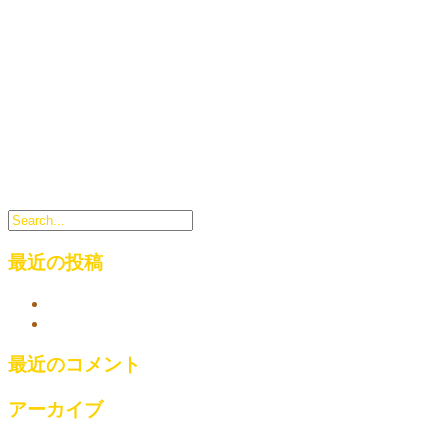
リサ(Risa)ハッピー リラックス&スパ | 西武新宿 新大久保 
最近の投稿
西武新宿 新大久保 東新宿 ビューティー&スパ マッサー
link
最近のコメント
アーカイブ