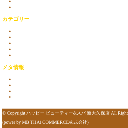
2023年4月
2018年10月
カテゴリー
アロマオイルマッサージ
リラックスセットコース
リラックス効果
新大久保-ビューティー＆スパ
新宿 ビューティー&スパ マッサージ
メタ情報
ログイン
投稿フィード
コメントフィード
WordPress.org
© Copyright ハッピー ビューティー&スパ 新大久保店 All Rights R
(power by
MB THAi COMMERCE株式会社
)