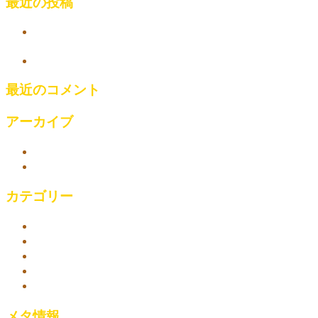
最近の投稿
西武新宿 新大久保 東新宿 ビューティー&スパ マッサ
ージ
link
最近のコメント
アーカイブ
2023年4月
2018年10月
カテゴリー
アロマオイルマッサージ
リラックスセットコース
リラックス効果
新大久保-ビューティー＆スパ
新宿 ビューティー&スパ マッサージ
メタ情報