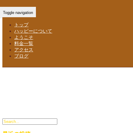
Home
-
右側に…
Toggle navigation
トップ
ハッピーについて
ようこそ
料金一覧
アクセス
ブログ
右側にある横断歩道を渡って、左側に進んでください。