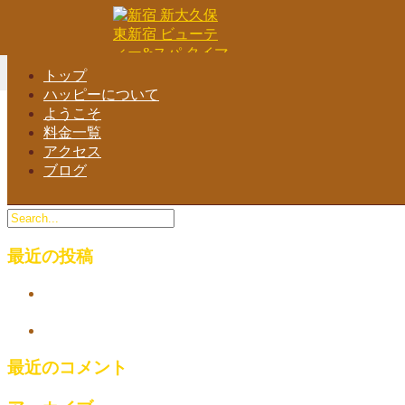
Home
-
Hap…
Toggle navigation
トップ
ハッピーについて
ようこそ
料金一覧
Happy Valentine ハッピー リラックス&スパ | 西武新宿 新大久
アクセス
ブログ
保 東新宿 タイ古式マッサージ
最近の投稿
西武新宿 新大久保 東新宿 ビューティー&スパ マッサ
ージ
link
最近のコメント