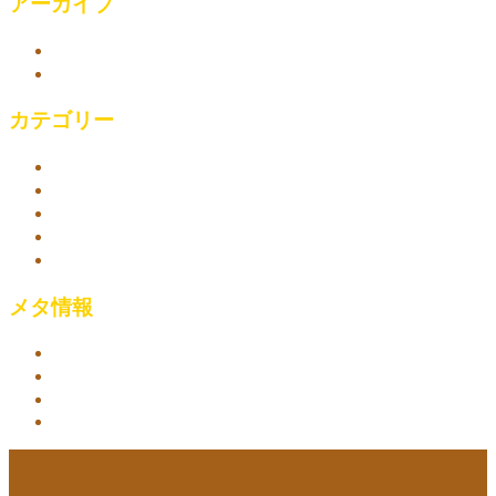
アーカイブ
2023年4月
2018年10月
カテゴリー
アロマオイルマッサージ
リラックスセットコース
リラックス効果
新大久保-ビューティー＆スパ
新宿 ビューティー&スパ マッサージ
メタ情報
ログイン
投稿フィード
コメントフィード
WordPress.org